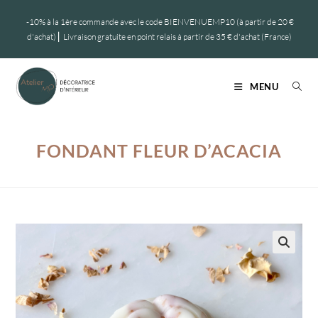
-10% à la 1ère commande avec le code BIENVENUEMP10 (à partir de 20 €
d'achat) ⎜ Livraison gratuite en point relais à partir de 35 € d'achat (France)
MENU
FONDANT FLEUR D’ACACIA
🔍